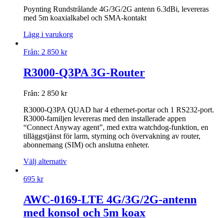
Poynting Rundstrålande 4G/3G/2G antenn 6.3dBi, levereras
med 5m koaxialkabel och SMA-kontakt
Lägg i varukorg
Från:
2 850
kr
R3000-Q3PA 3G-Router
Från:
2 850
kr
R3000-Q3PA QUAD har 4 ethernet-portar och 1 RS232-port.
R3000-familjen levereras med den installerade appen
“Connect Anyway agent”, med extra watchdog-funktion, en
tilläggstjänst för larm, styrning och övervakning av router,
abonnemang (SIM) och anslutna enheter.
Välj alternativ
695
kr
AWC-0169-LTE 4G/3G/2G-antenn
med konsol och 5m koax