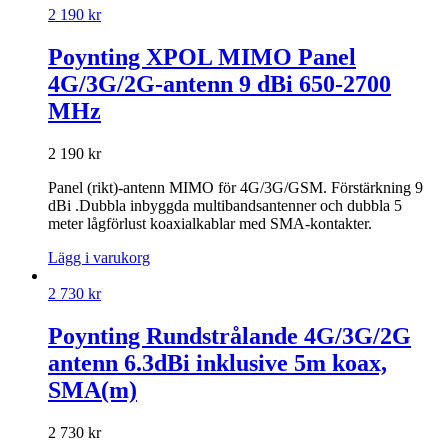
2 190
kr
Poynting XPOL MIMO Panel
4G/3G/2G-antenn 9 dBi 650-2700
MHz
2 190
kr
Panel (rikt)-antenn MIMO för 4G/3G/GSM. Förstärkning 9
dBi .Dubbla inbyggda multibandsantenner och dubbla 5
meter lågförlust koaxialkablar med SMA-kontakter.
Lägg i varukorg
2 730
kr
Poynting Rundstrålande 4G/3G/2G
antenn 6.3dBi inklusive 5m koax,
SMA(m)
2 730
kr