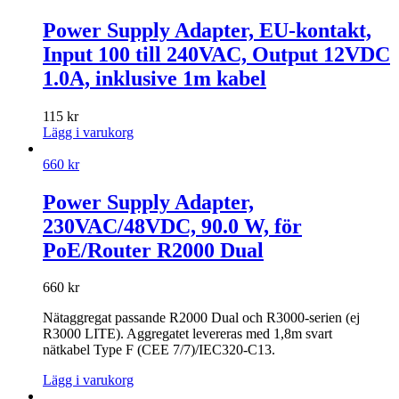
Power Supply Adapter, EU-kontakt,
Input 100 till 240VAC, Output 12VDC
1.0A, inklusive 1m kabel
115
kr
Lägg i varukorg
660
kr
Power Supply Adapter,
230VAC/48VDC, 90.0 W, för
PoE/Router R2000 Dual
660
kr
Nätaggregat passande R2000 Dual och R3000-serien (ej
R3000 LITE). Aggregatet levereras med 1,8m svart
nätkabel Type F (CEE 7/7)/IEC320-C13.
Lägg i varukorg