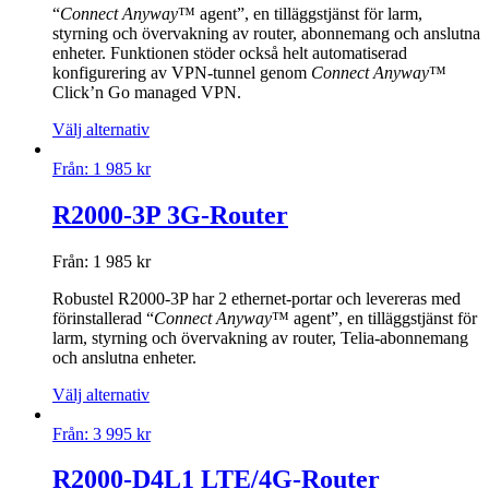
“
Connect Anyway
™ agent”, en tilläggstjänst för larm,
styrning och övervakning av router, abonnemang och anslutna
enheter. Funktionen stöder också helt automatiserad
konfigurering av VPN-tunnel genom
Connect Anyway
™
Click’n Go managed VPN.
Välj alternativ
Från:
1 985
kr
R2000-3P 3G-Router
Från:
1 985
kr
Robustel R2000-3P har 2 ethernet-portar och levereras med
förinstallerad “
Connect Anyway
™ agent”, en tilläggstjänst för
larm, styrning och övervakning av router, Telia-abonnemang
och anslutna enheter.
Välj alternativ
Från:
3 995
kr
R2000-D4L1 LTE/4G-Router