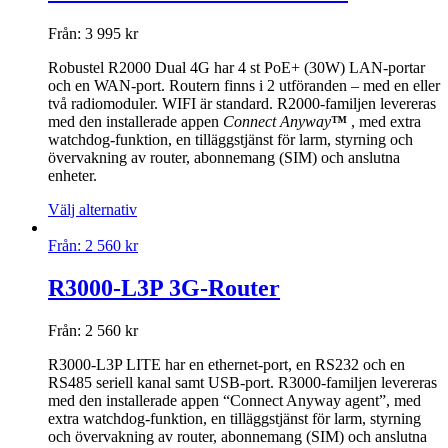
Från:
3 995
kr
Robustel R2000 Dual 4G har 4 st PoE+ (30W) LAN-portar
och en WAN-port. Routern finns i 2 utföranden – med en eller
två radiomoduler. WIFI är standard. R2000-familjen levereras
med den installerade appen
Connect Anyway
™
, med extra
watchdog-funktion, en tilläggstjänst för larm, styrning och
övervakning av router, abonnemang (SIM) och anslutna
enheter.
Välj alternativ
Från:
2 560
kr
R3000-L3P 3G-Router
Från:
2 560
kr
R3000-L3P LITE har en ethernet-port, en RS232 och en
RS485 seriell kanal samt USB-port. R3000-familjen levereras
med den installerade appen “Connect Anyway agent”, med
extra watchdog-funktion, en tilläggstjänst för larm, styrning
och övervakning av router, abonnemang (SIM) och anslutna