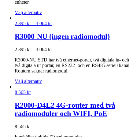
enheter.
Välj alternativ
2 895
kr
–
3 064
kr
R3000-NU (ingen radiomodul)
2 895
kr
–
3 064
kr
R3000-NU STD har två ethernet-portar, två digitala in- och
två digitala ut-portar, en RS232- och en RS485 seriell kanal.
Routern saknar radiomodul.
Välj alternativ
8 565
kr
R2000-D4L2 4G-router med två
radiomoduler och WIFI, PoE
8 565
kr
Innehåller dubbla (2) radiomoduler