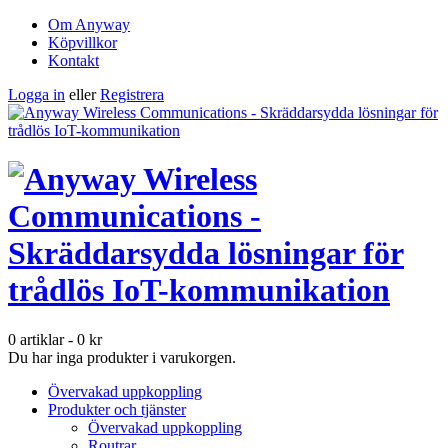
Om Anyway
Köpvillkor
Kontakt
Logga in
eller
Registrera
0 artiklar
-
0
kr
Du har inga produkter i varukorgen.
Övervakad uppkoppling
Produkter och tjänster
Övervakad uppkoppling
Routrar