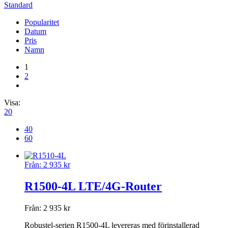
Standard
Popularitet
Datum
Pris
Namn
1
2
Visa:
20
40
60
Från:
2 935
kr
R1500-4L LTE/4G-Router
Från:
2 935
kr
Robustel-serien R1500-4L levereras med förinstallerad