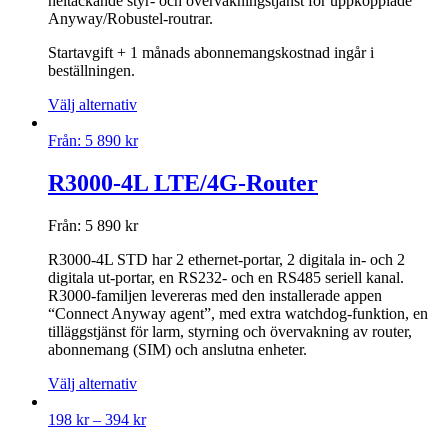
heltäckande styr- och övervakningstjänst för uppkopplade
Anyway/Robustel-routrar.
Startavgift + 1 månads abonnemangskostnad ingår i
beställningen.
Välj alternativ
Från:
5 890
kr
R3000-4L LTE/4G-Router
Från:
5 890
kr
R3000-4L STD har 2 ethernet-portar, 2 digitala in- och 2
digitala ut-portar, en RS232- och en RS485 seriell kanal.
R3000-familjen levereras med den installerade appen
“Connect Anyway agent”, med extra watchdog-funktion, en
tilläggstjänst för larm, styrning och övervakning av router,
abonnemang (SIM) och anslutna enheter.
Välj alternativ
198
kr
–
394
kr