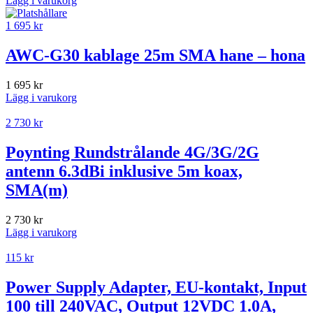
Lägg i varukorg
1 695
kr
AWC-G30 kablage 25m SMA hane – hona
1 695
kr
Lägg i varukorg
2 730
kr
Poynting Rundstrålande 4G/3G/2G
antenn 6.3dBi inklusive 5m koax,
SMA(m)
2 730
kr
Lägg i varukorg
115
kr
Power Supply Adapter, EU-kontakt, Input
100 till 240VAC, Output 12VDC 1.0A,