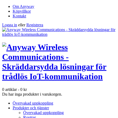
Om Anyway
Köpvillkor
Kontakt
Logga in
eller
Registrera
0 artiklar
-
0
kr
Du har inga produkter i varukorgen.
Övervakad uppkoppling
Produkter och tjänster
Övervakad uppkoppling
Routrar