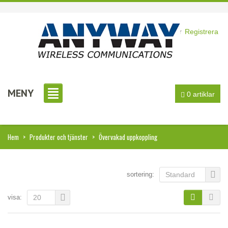
Logga in
eller
Registrera
MENY
0 artiklar
Hem
>
Produkter och tjänster
>
Övervakad uppkoppling
sortering:
Standard
visa:
20