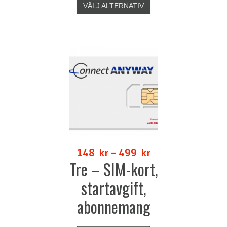
VÄLJ ALTERNATIV
148
kr
–
499
kr
Tre – SIM-kort,
startavgift,
abonnemang