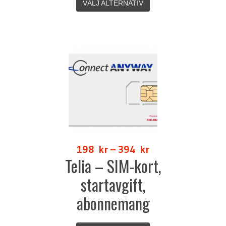
VÄLJ ALTERNATIV
198
kr
–
394
kr
Telia – SIM-kort,
startavgift,
abonnemang