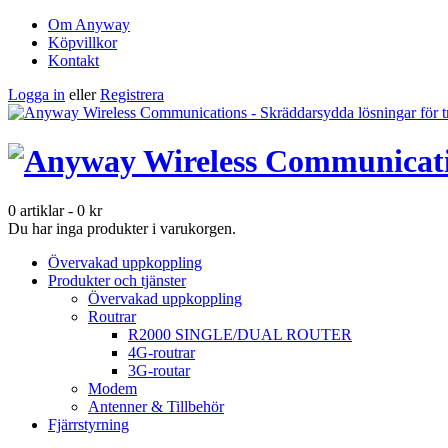
Om Anyway
Köpvillkor
Kontakt
Logga in
eller
Registrera
0 artiklar
-
0
kr
Du har inga produkter i varukorgen.
Övervakad uppkoppling
Produkter och tjänster
Övervakad uppkoppling
Routrar
R2000 SINGLE/DUAL ROUTER
4G-routrar
3G-routar
Modem
Antenner & Tillbehör
Fjärrstyrning