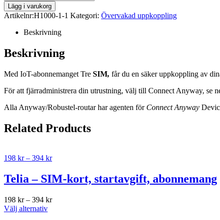
Lägg i varukorg
Artikelnr:
H1000-1-1
Kategori:
Övervakad uppkoppling
Beskrivning
Beskrivning
Med IoT-abonnemanget Tre
SIM
,
får du en säker uppkoppling av din
För att fjärradministrera din utrustning, välj till Connect Anyway, se 
Alla Anyway/Robustel-routar har agenten för
Connect Anyway
Device
Related Products
198
kr
–
394
kr
Telia – SIM-kort, startavgift, abonnemang
198
kr
–
394
kr
Välj alternativ