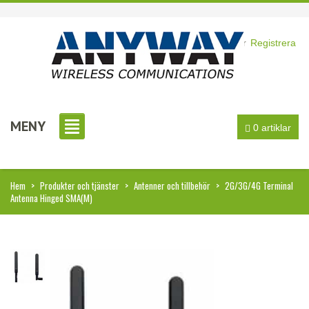
Logga in
eller
Registrera
MENY
0 artiklar
Hem
>
Produkter och tjänster
>
Antenner och tillbehör
>
2G/3G/4G Terminal
Antenna Hinged SMA(M)