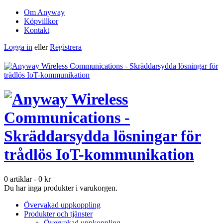
Om Anyway
Köpvillkor
Kontakt
Logga in
eller
Registrera
0 artiklar
-
0
kr
Du har inga produkter i varukorgen.
Övervakad uppkoppling
Produkter och tjänster
Övervakad uppkoppling